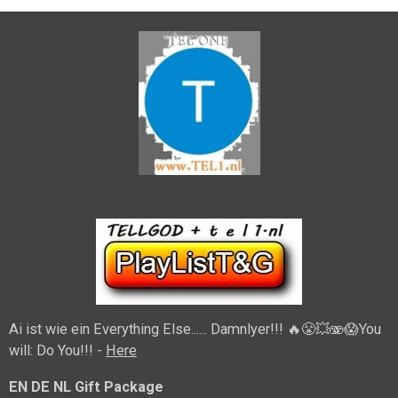
Ai ist wie ein
Everything Else...... Damnlyer!!!
🔥😤💥🫨😱
You
will: Do You!!! -
Here
EN DE NL Gift Package