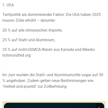
l
e
a
n
l
1. USA
e
l
r
n
e
n
e
e
n
Tarifpolitik als dominierender Faktor: Die USA haben 2025
n
massiv Zölle erhöht – darunter:
20 % auf alle chinesischen Importe,
25 % auf Stahl und Aluminium,
25 % auf nicht-USMCA-Waren aus Kanada und Mexiko
richmondfed.org
.
Im Juni wurden die Stahl- und Aluminiumzölle sogar auf 50
% angehoben. Zudem gelten neue Bestimmungen wie
"melted and poured" zur Zollbefreiung