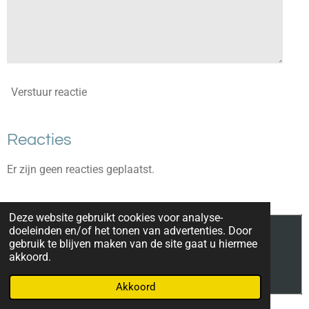
Verstuur reactie
Reacties
Er zijn geen reacties geplaatst.
Deze website gebruikt cookies voor analyse-
doeleinden en/of het tonen van advertenties. Door
Maak jouw eigen website met
gebruik te blijven maken van de site gaat u hiermee
JouwWeb
akkoord.
Akkoord