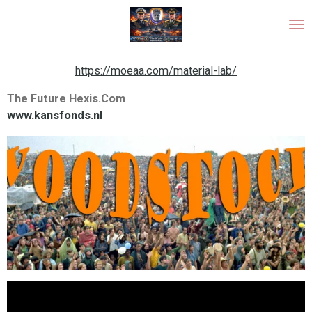
Ga
direct
naar
de
https://moeaa.com/material-lab/
hoofdinhoud
The Future Hexis.Com
www.kansfonds.nl