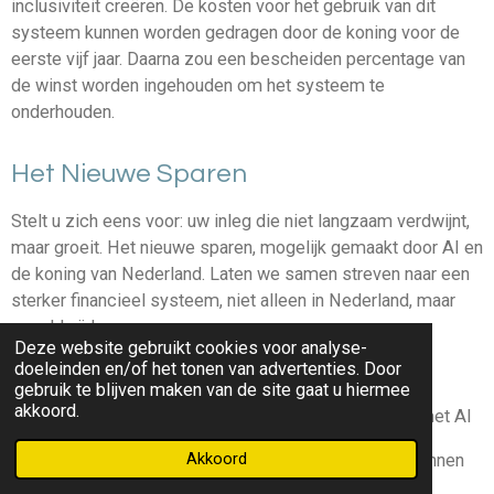
inclusiviteit creëren. De kosten voor het gebruik van dit
systeem kunnen worden gedragen door de koning voor de
eerste vijf jaar. Daarna zou een bescheiden percentage van
de winst worden ingehouden om het systeem te
onderhouden.
Het Nieuwe Sparen
Stelt u zich eens voor: uw inleg die niet langzaam verdwijnt,
maar groeit. Het nieuwe sparen, mogelijk gemaakt door AI en
de koning van Nederland. Laten we samen streven naar een
sterker financieel systeem, niet alleen in Nederland, maar
wereldwijd.
Deze website gebruikt cookies voor analyse-
doeleinden en/of het tonen van advertenties. Door
Met vriendelijke groet,
gebruik te blijven maken van de site gaat u hiermee
akkoord.
Een voorstander van geautomatiseerde beurshandel met AI
Akkoord
P.S. Voor degenen die geïnteresseerd zijn in het verkennen
van geautomatiseerde handelsopties,