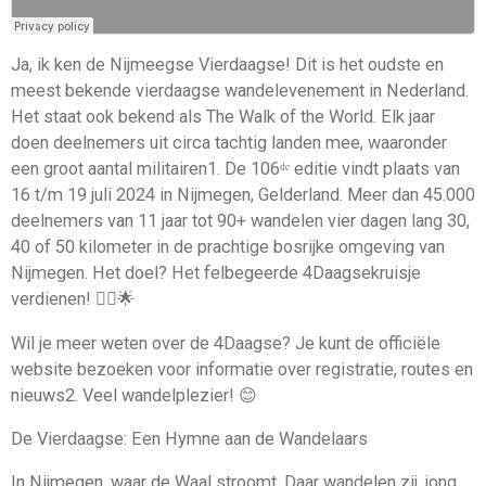
Ja, ik ken de Nijmeegse Vierdaagse! Dit is het oudste en
meest bekende vierdaagse wandelevenement in Nederland.
Het staat ook bekend als The Walk of the World. Elk jaar
doen deelnemers uit circa tachtig landen mee, waaronder
een groot aantal militairen1. De 106ᵈᵉ editie vindt plaats van
16 t/m 19 juli 2024 in Nijmegen, Gelderland. Meer dan 45.000
deelnemers van 11 jaar tot 90+ wandelen vier dagen lang 30,
40 of 50 kilometer in de prachtige bosrijke omgeving van
Nijmegen. Het doel? Het felbegeerde 4Daagsekruisje
verdienen! 🚶‍♂️🌟
Wil je meer weten over de 4Daagse? Je kunt de officiële
website bezoeken voor informatie over registratie, routes en
nieuws2. Veel wandelplezier! 😊
De Vierdaagse: Een Hymne aan de Wandelaars
In Nijmegen, waar de Waal stroomt, Daar wandelen zij, jong