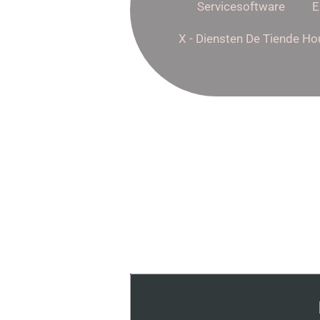
Servicesoftware
E
X - Diensten De Tiende Ho