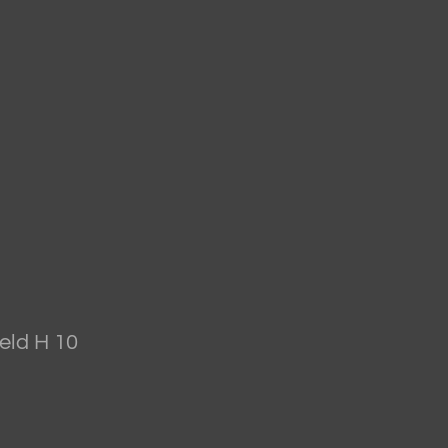
eld H 10
s