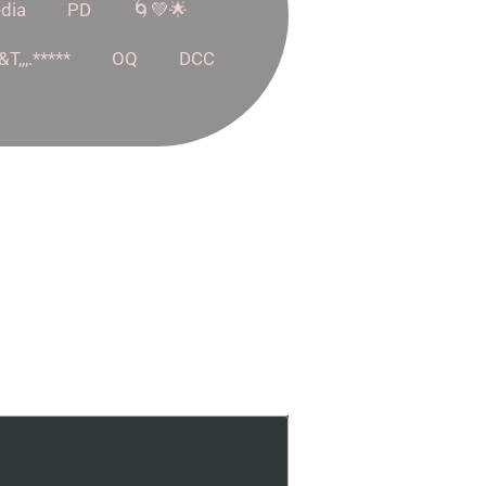
dia
PD
🌀💚🌟
,,,.*****
OQ
DCC