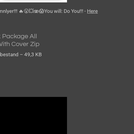
mnlyer!!!
🔥😤💥🫨😱
You will: Do You!!! -
Here
 Package All
ith Cover Zip
bestand – 49,3 KB