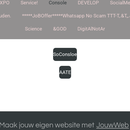
XPO
Service!
Console
DEVELOP
SocialMe
uden.
*****JoBOffer*****Whatsapp No Scam TTT-T,.&T,,.&T
Science
&GOD
DigitAlNotAr
SoConsloe
AATE
Maak jouw eigen website met
JouwWeb