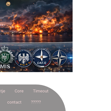
tje
Core
Timeout
contact
?????