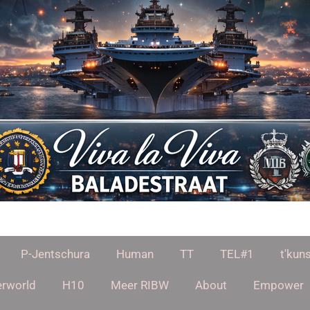
P-Jentschura
Human
TT
TEL#1
t'kuns
rworld
H10
Meer RIBW
About
Empower