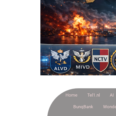
Home
Tel1.nl
AI
BunqBank
Wonde