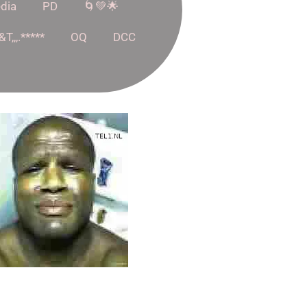
dia
PD
🌀💚🌟
,,,.*****
OQ
DCC