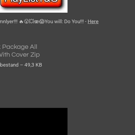
mnlyer!!!
🔥😤💥🫨😱
You will: Do You!!! -
Here
 Package All
ith Cover Zip
bestand – 49,3 KB