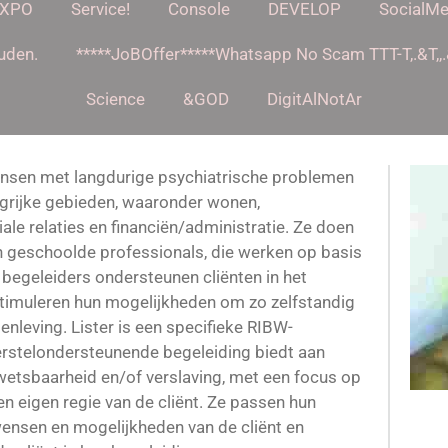
XPO
Service!
Console
DEVELOP
SocialMe
uden.
*****JoBOffer*****Whatsapp No Scam TTT-T,.&T,,.&T
Science
&GOD
DigitAlNotAr
ensen met langdurige psychiatrische problemen
ngrijke gebieden, waaronder wonen,
ale relaties en financiën/administratie. Ze doen
n geschoolde professionals, die werken op basis
 begeleiders ondersteunen cliënten in het
stimuleren hun mogelijkheden om zo zelfstandig
nleving. Lister is een specifieke RIBW-
erstelondersteunende begeleiding biedt aan
etsbaarheid en/of verslaving, met een focus op
en eigen regie van de cliënt. Ze passen hun
wensen en mogelijkheden van de cliënt en