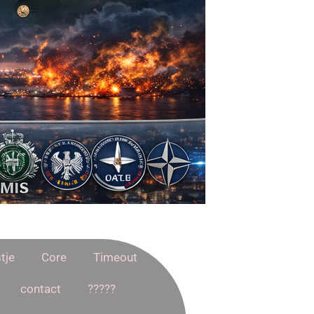
tje
Core
Timeout
contact
?????