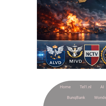
Home
Tel1.nl
AI
BunqBank
Wonde