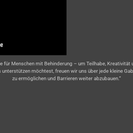
e für Menschen mit Behinderung – um Teilhabe, Kreativität
ns unterstützen möchtest, freuen wir uns über jede kleine Ga
zu ermöglichen und Barrieren weiter abzubauen.“