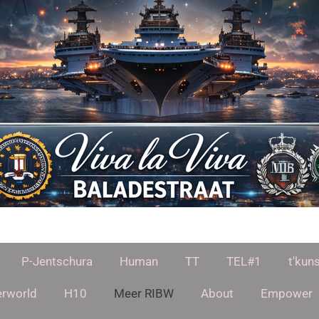
P-Jentschura
Human
TT
TEL#1
t'kuns
rworld
H10
Meer RIBW
About
Empower