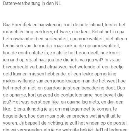
Datenverarbeitung in den NL.
Gaa Specifiek en nauwkeurig, met de hele inhoud, luister het
misschien nog een keer, of twee, drie keer. Schat het in qua
betrouwbaarheid en serieusiteit, opnamekwaliteit, niet alleen
technisch van de media, maar ook in de opnamekwaliteit,
hoe de confrontatie is, zo als je het beoordeelt, hoe komt
iemand op straat naar jou toe die iets van jou wil? In vraag
bijvoorbeeld verband straatweg niet wetende of een beetje
geld kunnen missen hebbende, of een leuke opmerking
maken willende van een jonge knappe man die het weet hoe
het moet of niet, en daardoor juist een benadering doet. Dus
de opname, kort gezegd de contactopname, hoe bevalt die
jou? Het was eerst een like, en daarna lag niets, en dan een
like. Elena, ik nodig je uit om mij tegemoet te komen, te
begeleiden, hoe dan maar ook, en precies wat jij wilt uit te
voeren. Jij bepaalt de richting, je zult het vinden op de postel,
die wij verspreiden, als je de website bekijkt, tel1.nl Iedereen