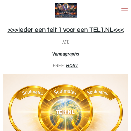
Ga
direct
naar
de
>>>Ieder een telt 1 voor een TEL1.NL<<<
hoofdinhoud
.V.T.
Vannagraphs
FREE:
HOST