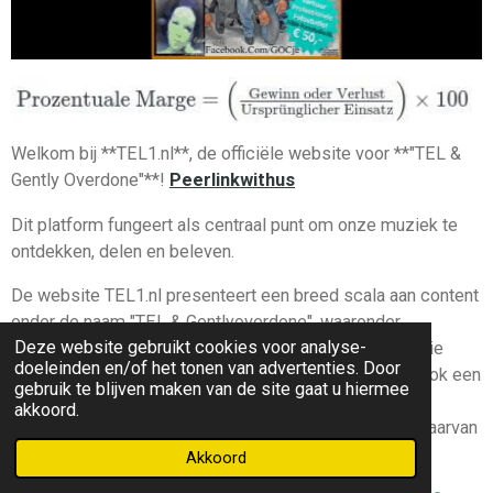
Welkom bij **TEL1.nl**, de officiële website voor **"TEL &
Gently Overdone"**!
Peerlinkwithus
Dit platform fungeert als centraal punt om onze muziek te
ontdekken, delen en beleven.
De website TEL1.nl presenteert een breed scala aan content
onder de naam "TEL & Gentlyoverdone", waaronder
Deze website gebruikt cookies voor analyse-
muzieknummers, sounddesign en artistieke uitingen die
doeleinden en/of het tonen van advertenties. Door
futuristische en emotionele stijlen combineren. Er is ook een
gebruik te blijven maken van de site gaat u hiermee
YouTube-kanaal met de naam "Raymond Demitrio
akkoord.
'ViewunityCorporation' Tel", met een handvol video's, waarvan
sommige meer dan tien jaar oud zijn.
Akkoord