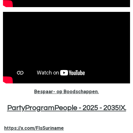
Bespaar- op Boodschappen.
PartyProgramPeople - 2025 - 2035!X.
https://x.com/FlsSuriname