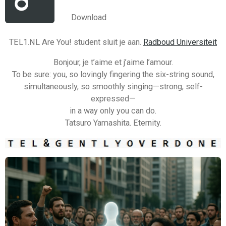
Download
TEL1.NL Are You! student sluit je aan.
Radboud Universiteit
Bonjour, je t’aime et j’aime l’amour.
To be sure: you, so lovingly fingering the six-string sound,
simultaneously, so smoothly singing—strong, self-
expressed—
in a way only you can do.
Tatsuro Yamashita. Eternity.