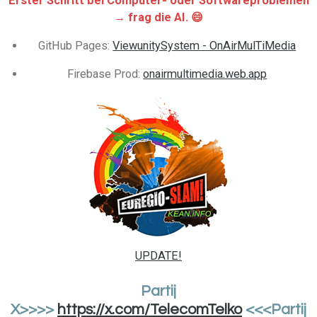
Erster Schritt bei Computer- oder Softwareproblemen
→ frag die AI. 😄
GitHub
Pages
:
ViewunitySystem - OnAirMulTiMedia
Firebase
Prod
:
onairmultimedia.web.app
UPDATE!
Partij
X>>>>
https://x.com/TelecomTelko
<<<Partij