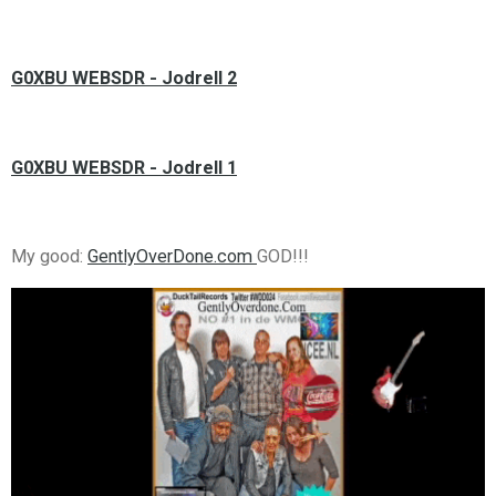
G0XBU WEBSDR - Jodrell 2
G0XBU WEBSDR - Jodrell 1
My good:
GentlyOverDone.com
GOD!!!