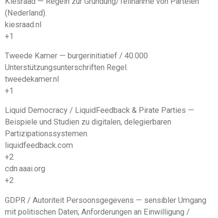
Kiesraad — Regeln zur Gründung/Teilnahme von Parteien
(Nederland).
kiesraad.nl
+1
Tweede Kamer — burgerinitiatief / 40.000
Unterstützungsunterschriften Regel.
tweedekamer.nl
+1
Liquid Democracy / LiquidFeedback & Pirate Parties —
Beispiele und Studien zu digitalen, delegierbaren
Partizipationssystemen.
liquidfeedback.com
+2
cdn.aaai.org
+2
GDPR / Autoriteit Persoonsgegevens — sensibler Umgang
mit politischen Daten; Anforderungen an Einwilligung /