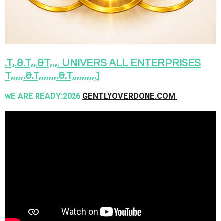
.T,.&.T,,.&T,,,. UNIVERS ALL ENTERPRISES
T,,,,,.&.T,,,,,,,.&.T,,,,,,,,,.]
wE ARE READY:2026
GENTLYOVERDONE.COM